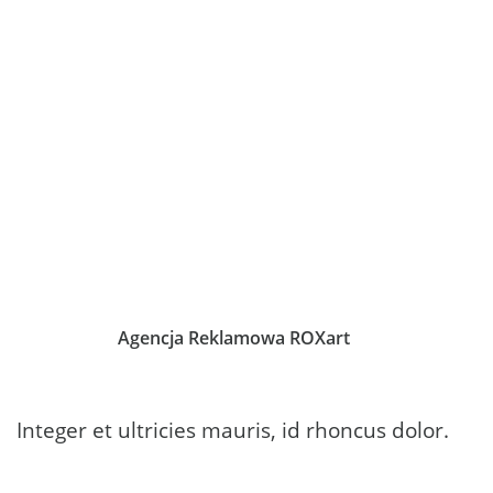
venenatis auctor nibh, elementum congue massa
ultricies at. Pellentesque ac placerat sapien.
Suspendisse malesuada, ligula quis ultricies
ultricies, elit libero porta turpis, eu pellentesque ex
mi ac odio. In sed fermentum libero. Ut mollis
facilisis laoreet. Maecenas bibendum pretium
magna, ut venenatis nulla tristique et. Praesent
non augue vel mauris condimentum aliquet vitae
non justo. Donec turpis elit, hendrerit eu ipsum
vitae, luctus mollis turpis. Proin feugiat diam a
hendrerit placerat.
Zobacz też:
Agencja Reklamowa ROXart
Integer et ultricies mauris, id rhoncus dolor.
Nulla ipsum sapien, pharetra ut libero a, pharetra